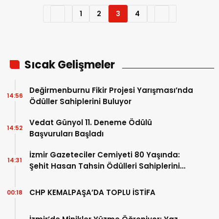
1
2
3
4
Sıcak Gelişmeler
Değirmenburnu Fikir Projesi Yarışması’nda
14:56
Ödüller Sahiplerini Buluyor
Vedat Günyol 11. Deneme Ödülü
14:52
Başvuruları Başladı
İzmir Gazeteciler Cemiyeti 80 Yaşında:
14:31
Şehit Hasan Tahsin Ödülleri Sahiplerini
Buldu
CHP KEMALPAŞA’DA TOPLU İSTİFA
00:18