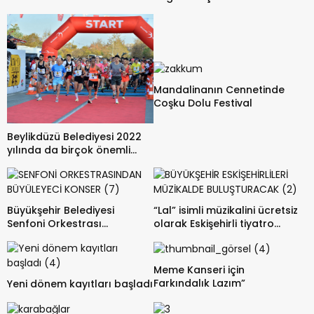
paylaşım
Mandalinanın Cennetinde
Coşku Dolu Festival
Beylikdüzü Belediyesi 2022
yılında da birçok önemli
çalışmaya imza attı.
Büyükşehir Belediyesi
“Lal” isimli müzikalini ücretsiz
Senfoni Orkestrası
olarak Eskişehirli tiyatro
büyüleyici bir konser verdi.
severlerle buluşturuyor.
Meme Kanseri için
Farkındalık Lazım”
Yeni dönem kayıtları başladı