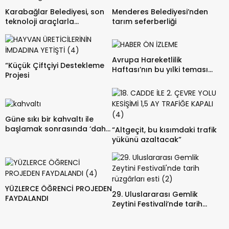
Karabağlar Belediyesi, son
Menderes Belediyesi’nden
teknoloji araçlarla
tarım seferberliği
güçleniyor
Avrupa Hareketlilik
“Küçük Çiftçiyi Destekleme
Haftası’nın bu yılki teması
Projesi
“Şehrini Kucakla” sloganı
Güne s ıkı bir kahvaltı ile
başlamak sonrasında ‘daha
“Altgeçit, bu kısımdaki trafik
az açlık hissi yaratıyor’
yükünü azaltacak”
YÜZLERCE ÖĞRENCİ PROJEDEN
29. Uluslararası Gemlik
FAYDALANDI
Zeytini Festivali’nde tarih
rüzgârları esti