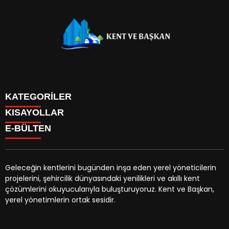
KATEGORİLER
KISAYOLLAR
Başlangıç
E-BÜLTEN
Genel
Hakkımızda
Güncel
Künye
Eğitim
Canlı Borsa
Belediye
Geleceğin kentlerini bugünden inşa eden yerel yöneticilerin
Hava Durumu
Dünya
projelerini, şehircilik dünyasındaki yenilikleri ve akıllı kent
Nöbetci Eczaneler
kentvebaskan.org
e-bültenine abone olarak, tarafınıza
Eğitim
çözümlerini okuyucularıyla buluşturuyoruz. Kent ve Başkan,
namaz vakitleri
haber, duyuru ve kampanya içerikli e-postaların
Ekonomi
yerel yönetimlerin ortak sesidir.
firma ekle
gönderilmesini kabul etmiş olursunuz.
Etkinlik
burçlar
Magazin
canli sonuçlar