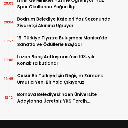
İzmir’de Minikler Yüzme Öğreniyor: Yaz
20:09
Spor Okullarına Yoğun İlgi
Bodrum Belediye Kafeleri Yaz Sezonunda
20:04
Ziyaretçi Akınına Uğruyor
19. Türkiye Tiyatro Buluşması Manisa’da
19:57
Sanatla ve Ödüllerle Başladı
Lozan Barış Antlaşması’nın 103. yılı
19:48
Konak’ta kutlandı
Cesur Bir Türkiye İçin Değişim Zamanı:
19:45
Umutla Yeni Bir Yola Çıkıyoruz
Bornova Belediyesi’nden Üniversite
13:12
Adaylarına Ücretsiz YKS Tercih
Danışmanlığı