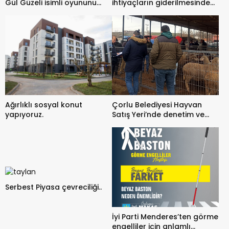
Gül Güzeli isimli oyununu
ihtiyaçların giderilmesinde
sahneleyecek.
yardımcı oldu.
Ağırlıklı sosyal konut
Çorlu Belediyesi Hayvan
yapıyoruz.
Satış Yeri’nde denetim ve
kontrol gerçekleştirildi.
Serbest Piyasa çevreciliği..
İyi Parti Menderes’ten görme
engelliler için anlamlı