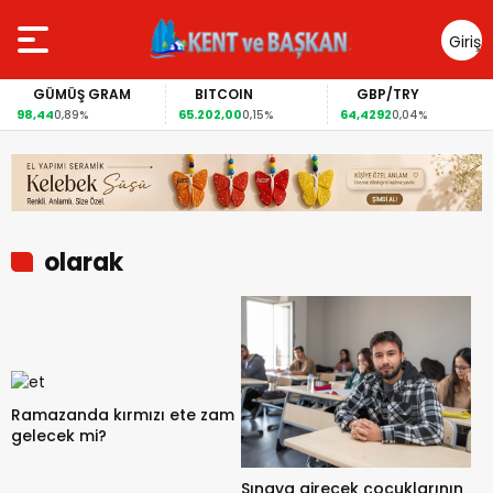
Giriş
Yap
GÜMÜŞ GRAM
BITCOIN
GBP/TRY
,44
65.202,00
64,4292
1,1
0,89%
0,15%
0,04%
olarak
Ramazanda kırmızı ete zam
gelecek mi?
Sınava girecek çocuklarının