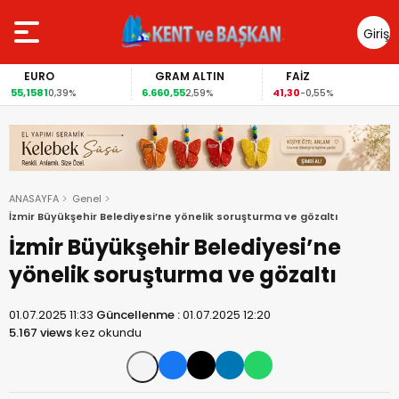
Giriş
Yap
EURO
GRAM ALTIN
FAİZ
55,1581
6.660,55
41,30
0,39%
2,59%
-0,55%
ANASAYFA
Genel
İzmir Büyükşehir Belediyesi’ne yönelik soruşturma ve gözaltı
İzmir Büyükşehir Belediyesi’ne
yönelik soruşturma ve gözaltı
01.07.2025 11:33
Güncellenme :
01.07.2025 12:20
5.167 views
kez okundu