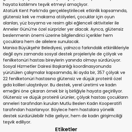
hayata katılımını teşvik etmeyi amaçlıyor.
Atatürk Kent Parkı’nda gerçekleştirilecek etkinlik kapsamında,
glütensiz kek ve makarna atölyeleri, çocuklar için oyun
alanları, yüz boyama ve resim gibi eğlenceli aktiviteler ile
Anneler Günü’ne özel sürprizler yer alacak. Ayrıca, glütensiz
beslenmenin önemi üzerine bilgilendirici içerikler hem
çocuklara hem de ailelere sunulacak.
Manisa Büyükşehir Belediyesi, yalnızca farkındalık etkinlikleriyle
değil aynı zamanda sosyal destek projeleriyle de çölyak ve
fenilketonüri hastası bireylerin yanında olmayı sürdürüyor.
Sosyal Hizmetler Dairesi Başkanlığı koordinasyonunda
yürütülen çalışmalar kapsamında, iki ayda bir, 357 çölyak ve
22 fenilketonüri hastasına glütensiz ve düşük proteinli özel
gıda kolileri ulaştırılıyor. Bu destek, yerel üretimi ve kadın
emeğini öne çıkaran örnek bir iş birliğiyle hayata geçiriliyor.
Glütensiz ve düşük proteinli ürünler, çölyak hastası çocukların
anneleri tarafından kurulan Mutlu Beslen Kadın Kooperatifi
tarafından hazırlanıyor. Böylece hem hastalara yönelik
destek sürdürülebilir hâle geliyor, hem de kadın girişimciliği
teşvik ediliyor.
Etiketler