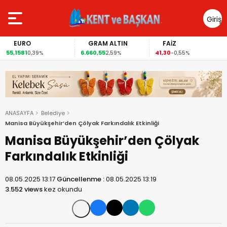
Giriş
Yap
EURO
GRAM ALTIN
FAİZ
55,1581
6.660,55
41,30
0,39%
2,59%
-0,55%
ANASAYFA
Belediye
Manisa Büyükşehir’den Çölyak Farkındalık Etkinliği
Manisa Büyükşehir’den Çölyak
Farkındalık Etkinliği
08.05.2025 13:17
Güncellenme :
08.05.2025 13:19
3.552 views
kez okundu