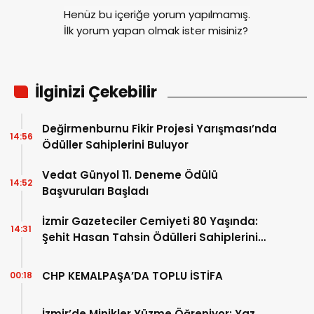
Henüz bu içeriğe yorum yapılmamış.
İlk yorum yapan olmak ister misiniz?
İlginizi Çekebilir
Değirmenburnu Fikir Projesi Yarışması’nda
14:56
Ödüller Sahiplerini Buluyor
Vedat Günyol 11. Deneme Ödülü
14:52
Başvuruları Başladı
İzmir Gazeteciler Cemiyeti 80 Yaşında:
14:31
Şehit Hasan Tahsin Ödülleri Sahiplerini
Buldu
CHP KEMALPAŞA’DA TOPLU İSTİFA
00:18
İzmir’de Minikler Yüzme Öğreniyor: Yaz