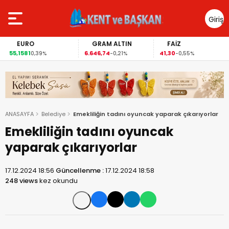
Giriş
Yap
EURO
GRAM ALTIN
FAİZ
55,1581
6.646,74
41,30
0,39%
-0,21%
-0,55%
ANASAYFA
Belediye
Emekliliğin tadını oyuncak yaparak çıkarıyorlar
Emekliliğin tadını oyuncak
yaparak çıkarıyorlar
17.12.2024 18:56
Güncellenme :
17.12.2024 18:58
248 views
kez okundu